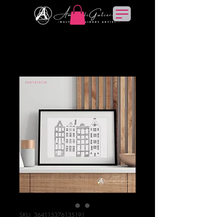
SKU: 364115376135191