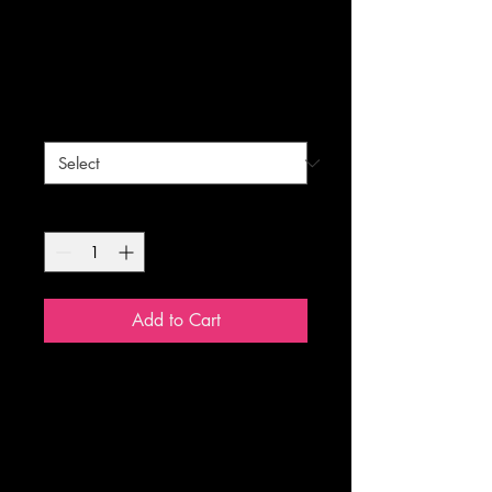
Husjes
Price
MX$3,500.00
Tamaño
*
Quantity
*
Add to Cart
Título:Husjes
Dimensiones:10x15cm, 20x25cm y
30x40cm
Año:2020