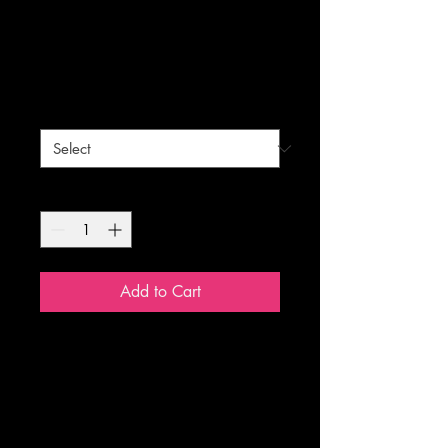
Tulip de mis amores
Price
MX$3,800.00
Tamaño
*
Quantity
*
Add to Cart
Título:
Tulip de mis amores
Dimensiones:10x15cm, 20x25cm y
30x40cm
Año: 2020