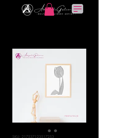
SKU: 217537123517253