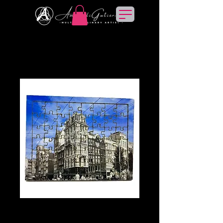
Vertice
rompecabezas